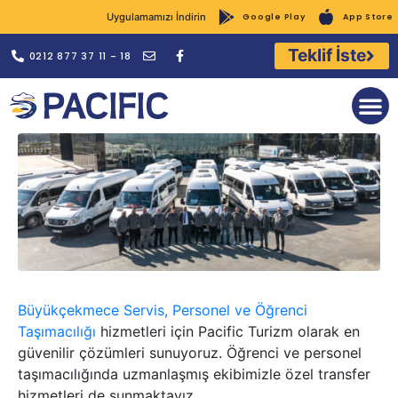
Uygulamamızı İndirin
Google Play
App Store
Teklif İste
0212 877 37 11 - 18
Kurumsal Giri
Büyükçekmece Servis, Personel ve Öğrenci
Taşımacılığı
hizmetleri için Pacific Turizm olarak en
güvenilir çözümleri sunuyoruz. Öğrenci ve personel
taşımacılığında uzmanlaşmış ekibimizle özel transfer
hizmetleri de sunmaktayız.