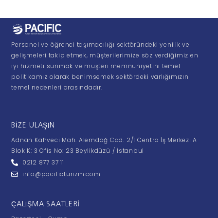
Personel ve öğrenci taşımacılığı sektöründeki yenilik ve
gelişmeleri takip etmek, müşterilerimize söz verdiğimiz en
iyi hizmeti sunmak ve müşteri memnuniyetini temel
politikamız olarak benimsemek sektördeki varlığımızın
temel nedenleri arasındadır.
BIZE ULAŞIN
Adnan Kahveci Mah. Alemdağ Cad. 2/1 Centro İş Merkezi A
Blok K: 3 Ofis No: 23 Beylikdüzü / İstanbul
0212 877 37 11
info@pacificturizm.com
ÇALIŞMA SAATLERI