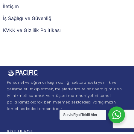
İletişim
İş Sağlığı ve Güvenliği
KVKK ve Gizlilik Politikası
Personel ve öğrenci taşımacılığı sektöründeki yenilik ve
gelişmeleri takip etmek, müşterilerimize söz verdiğimiz en
iyi hizmeti sunmak ve müşteri memnuniyetini temel
politikamız olarak benimsemek sektördeki varlığımızın
temel nedenleri arasındadır.
Servis Fiyat
Teklif Alın
BIZE ULAŞIN