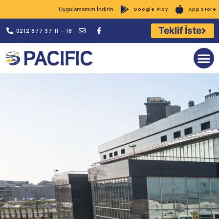
Uygulamamızı İndirin
Google Play
App Store
Teklif İste
0212 877 37 11 - 18
Kurumsal Giri