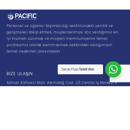
Personel ve öğrenci taşımacılığı sektöründeki yenilik ve
gelişmeleri takip etmek, müşterilerimize söz verdiğimiz en
iyi hizmeti sunmak ve müşteri memnuniyetini temel
politikamız olarak benimsemek sektördeki varlığımızın
temel nedenleri arasındadır.
Servis Fiyat
Teklif Alın
BIZE ULAŞIN
Adnan Kahveci Mah. Alemdağ Cad. 2/1 Centro İş Merkezi A
Blok K: 3 Ofis No: 23 Beylikdüzü / İstanbul
0212 877 37 11
info@pacificturizm.com
ÇALIŞMA SAATLERI
Pazartesi - Cuma