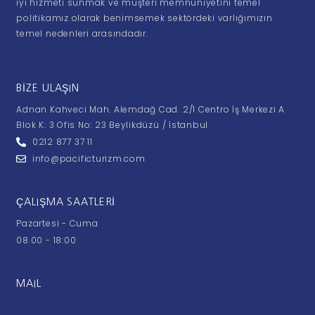
iyi hizmeti sunmak ve müşteri memnuniyetini temel
politikamız olarak benimsemek sektördeki varlığımızın
temel nedenleri arasındadır.
BIZE ULAŞIN
Adnan Kahveci Mah. Alemdağ Cad. 2/1 Centro İş Merkezi A
Blok K: 3 Ofis No: 23 Beylikdüzü / İstanbul
0212 877 37 11
info@pacificturizm.com
ÇALIŞMA SAATLERI
Pazartesi - Cuma
08.00 - 18:00
MAIL