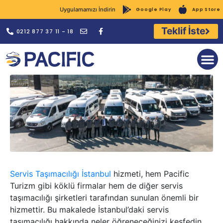
Uygulamamızı İndirin
Google Play
App Store
Teklif İste
0212 877 37 11 - 18
Kurumsal Giri
Servis Taşımacılığı İstanbul
hizmeti, hem Pacific
Turizm gibi köklü firmalar hem de diğer servis
taşımacılığı şirketleri tarafından sunulan önemli bir
hizmettir. Bu makalede İstanbul’daki servis
taşımacılığı hakkında neler öğreneceğinizi keşfedin.