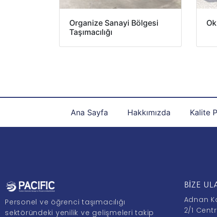
Organize Sanayi Bölgesi
Oku
Taşımacılığı
Ana Sayfa
Hakkımızda
Kalite 
BIZE UL
Adnan K
Personel ve öğrenci taşımacılığı
2/1 Centr
sektöründeki yenilik ve gelişmeleri takip