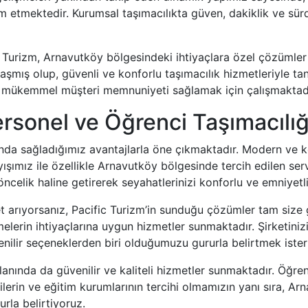
am etmektedir. Kurumsal taşımacılıkta güven, dakiklik ve sürd
 Turizm, Arnavutköy bölgesindeki ihtiyaçlara özel çözümle
şmış olup, güvenli ve konforlu taşımacılık hizmetleriyle ta
 ve mükemmel müşteri memnuniyeti sağlamak için çalışmaktadı
ersonel ve Öğrenci Taşımacılı
ında sağladığımız avantajlarla öne çıkmaktadır. Modern ve k
ımız ile özellikle Arnavutköy bölgesinde tercih edilen servi
celik haline getirerek seyahatlerinizi konforlu ve emniyetli
et arıyorsanız, Pacific Turizm’in sunduğu çözümler tam size 
lerin ihtiyaçlarına uygun hizmetler sunmaktadır. Şirketini
venilir seçeneklerden biri olduğumuzu gururla belirtmek ister
alanında da güvenilir ve kaliteli hizmetler sunmaktadır. Öğr
ilerin ve eğitim kurumlarının tercihi olmamızın yanı sıra, Ar
urla belirtiyoruz.