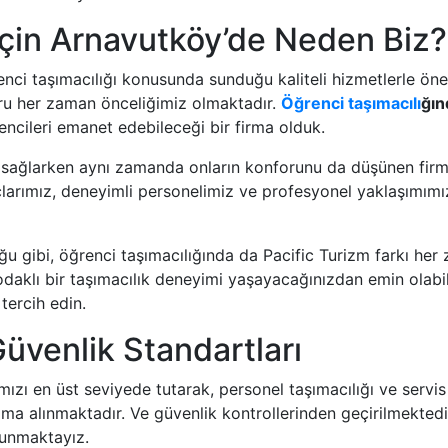
İçin Arnavutköy’de Neden Biz?
ci taşımacılığı konusunda sunduğu kaliteli hizmetlerle öne 
oru her zaman önceliğimiz olmaktadır.
Öğrenci taşımacılı
ğın
rencileri emanet edebileceği bir firma olduk.
nı sağlarken aynı zamanda onların konforunu da düşünen fir
rımız, deneyimli personelimiz ve profesyonel yaklaşımımızl
u gibi, öğrenci taşımacılığında da Pacific Turizm farkı her 
i odaklı bir taşımacılık deneyimi yaşayacağınızdan emin olabil
tercih edin.
Güvenlik Standartları
ımızı en üst seviyede tutarak, personel taşımacılığı ve ser
ıma alınmaktadır. Ve güvenlik kontrollerinden geçirilmekted
sunmaktayız.