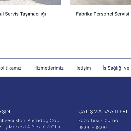
l Servis Taşımacılığı
Fabrika Personel Servisi
Politikamız
Hizmetlerimiz
İletişim
İş Sağlığı ve
AŞIN
ÇALIŞMA SAATLERI
ahveci Mah. Alemdağ Cad.
Pazartesi - Cuma
o İş Merkezi A Blok K: 3 Ofis
08.00 - 18:00