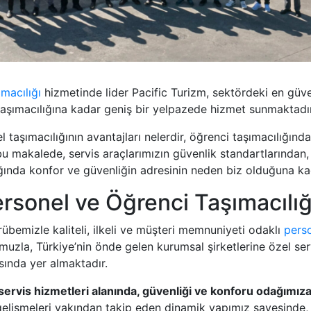
macılığı
hizmetinde lider Pacific Turizm, sektördeki en güvenil
taşımacılığına kadar geniş bir yelpazede hizmet sunmaktadır
 taşımacılığının avantajları nelerdir, öğrenci taşımacılığınd
 bu makalede, servis araçlarımızın güvenlik standartlarından,
nda konfor ve güvenliğin adresinin neden biz olduğuna kada
rsonel ve Öğrenci Taşımacılığ
übemizle kaliteli, ilkeli ve müşteri memnuniyeti odaklı
perso
zla, Türkiye’nin önde gelen kurumsal şirketlerine özel serv
sında yer almaktadır.
 servis hizmetleri alanında, güvenliği ve konforu odağımıza
k gelişmeleri yakından takip eden dinamik yapımız sayesinde