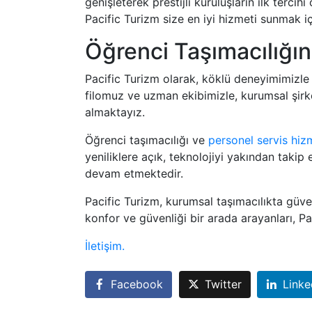
genişleterek prestijli kuruluşların ilk terci
Pacific Turizm size en iyi hizmeti sunmak i
Öğrenci Taşımacılığın
Pacific Turizm olarak, köklü deneyimimizle
filomuz ve uzman ekibimizle, kurumsal şirke
almaktayız.
Öğrenci taşımacılığı ve
personel servis hizm
yeniliklere açık, teknolojiyi yakından takip 
devam etmektedir.
Pacific Turizm, kurumsal taşımacılıkta güv
konfor ve güvenliği bir arada arayanları, P
İletişim.
Facebook
Twitter
Linke