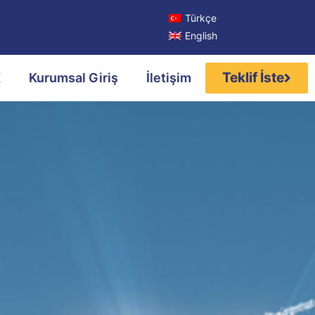
Türkçe
English
Teklif İste
K
Kurumsal Giriş
İletişim