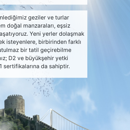
nlediğimiz geziler ve turlar
şem doğal manzaraları, eşsiz
yaşatıyoruz. Yeni yerler dolaşmak
isteyenlere, birbirinden farklı
tulmaz bir tatil geçirebilme
mız; D2 ve büyükşehir yetki
sertifikalarına da sahiptir.
 Güvenliği
KVKK ve Gizlilik Politikası