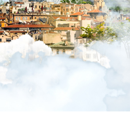
AŞIN
ÇALIŞMA SAATLERI
ahveci Mah. Alemdağ Cad.
Pazartesi - Cuma
o İş Merkezi A Blok K: 3 Ofis
08.00 - 18:00
ylikdüzü / İstanbul
77 37 11
pacificturizm.com