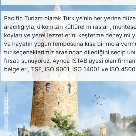
Pacific Turizm olarak Türkiye’nin her yerine düze
aracılığıyla, ülkemizin kültürel mirasları, muhte
koyları ve yerel lezzetlerini keşfetme deneyimi 
ve hayatın yoğun temposuna kısa bir mola vermek 
tur seçeneklerimiz arasından dilediğini seçip unu
fırsatı sunuyoruz. Ayrıca İSTAB üyesi olan firma
belgeleri, TSE, ISO 9001, ISO 14001 ve ISO 45001 
Politikamız
Hizmetlerimiz
İletişim
İş Sağlığı ve