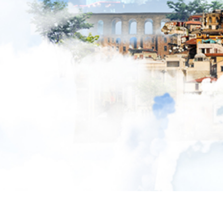
BIZE UL
Adnan K
Personel ve öğrenci taşımacılığı
2/1 Centr
sektöründeki yenilik ve gelişmeleri takip
No: 23 Be
etmek, müşterilerimize söz verdiğimiz en
0212 8
iyi hizmeti sunmak ve müşteri
info@
memnuniyetini temel politikamız olarak
benimsemek sektördeki varlığımızın
temel nedenleri arasındadır.