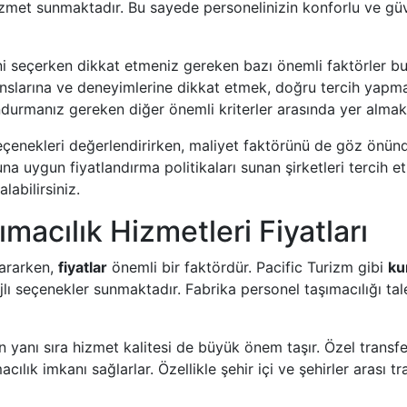
izmet sunmaktadır. Bu sayede personelinizin konforlu ve güve
rini seçerken dikkat etmeniz gereken bazı önemli faktörler 
anslarına ve deneyimlerine dikkat etmek, doğru tercih yapma
ndurmanız gereken diğer önemli kriterler arasında yer almak
eçenekleri değerlendirirken, maliyet faktörünü de göz önün
 buna uygun fiyatlandırma politikaları sunan şirketleri terci
labilirsiniz.
macılık Hizmetleri Fiyatları
 ararken,
fiyatlar
önemli bir faktördür. Pacific Turizm gibi
ku
jlı seçenekler sunmaktadır. Fabrika personel taşımacılığı tal
rın yanı sıra hizmet kalitesi de büyük önem taşır. Özel trans
macılık imkanı sağlarlar. Özellikle şehir içi ve şehirler arası t