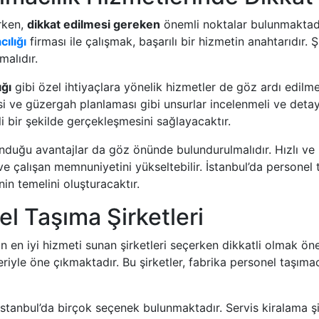
ırken,
dikkat edilmesi gereken
önemli noktalar bulunmaktadır
ılığı
firması ile çalışmak, başarılı bir hizmetin anahtarıdır.
malıdır.
ığı
gibi özel ihtiyaçlara yönelik hizmetler de göz ardı edilme
i ve güzergah planlaması gibi unsurlar incelenmeli ve detayl
i bir şekilde gerçekleşmesini sağlayacaktır.
unduğu avantajlar da göz önünde bulundurulmalıdır. Hızlı ve k
ir ve çalışan memnuniyetini yükseltebilir. İstanbul’da personel
inin temelini oluşturacaktır.
el Taşıma Şirketleri
çin en iyi hizmeti sunan şirketleri seçerken dikkatli olmak ön
leriyle öne çıkmaktadır. Bu şirketler, fabrika personel taşıma
İstanbul’da birçok seçenek bulunmaktadır. Servis kiralama şirk