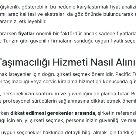
eğişkenlik gösterebilir, bu nedenle karşılaştırmalı fiyat anal
amı, araç kalitesi ve ekstraları da göz önünde bulundurarak 
rarınızı etkileyebilir.
i ararken
fiyatlar
önemli bir faktördür ancak sadece fiyatlarla
ic Turizm gibi güvenilir firmaların sunduğu uygun fiyatlı seçe
aşımacılığı Hizmeti Nasıl Alını
mak isteyenler için doğru şirketi seçmek önemlidir. Pacific 
l taşımacılığı veya servis kiralama hizmetleri konusunda güve
, personelinizin konforunu ve güvenliğini ön planda tutar. B
ve profesyonel sürücülerin sağlanmasına dikkat etmek önemli
ırken
dikkat edilmesi gerekenler arasında
, şirketin referans
ğı için en iyi şirketi seçmek, personelinizin güvenliği ve me
 uygun seçenekler hakkında detaylı bilgi almak için farklı şirke