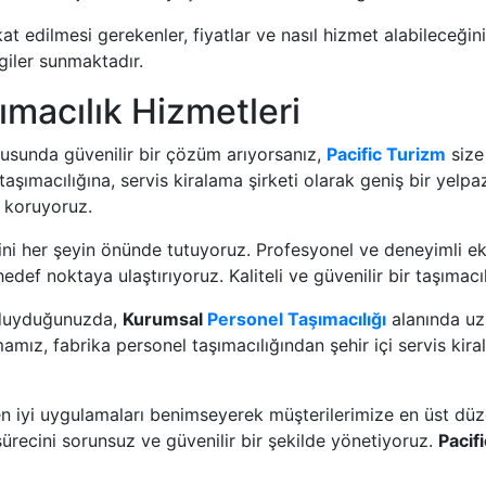
at edilmesi gerekenler, fiyatlar ve nasıl hizmet alabileceğini
lgiler sunmaktadır.
ımacılık Hizmetleri
sunda güvenilir bir çözüm arıyorsanız,
Pacific Turizm
size
taşımacılığına, servis kiralama şirketi olarak geniş bir yelp
 koruyoruz.
ni her şeyin önünde tutuyoruz. Profesyonel ve deneyimli ek
edef noktaya ulaştırıyoruz. Kaliteli ve güvenilir bir taşımacı
ç duyduğunuzda,
Kurumsal
Personel Taşımacılığı
alanında uz
mız, fabrika personel taşımacılığından şehir içi servis kira
en iyi uygulamaları benimseyerek müşterilerimize en üst dü
 sürecini sorunsuz ve güvenilir bir şekilde yönetiyoruz.
Pacif