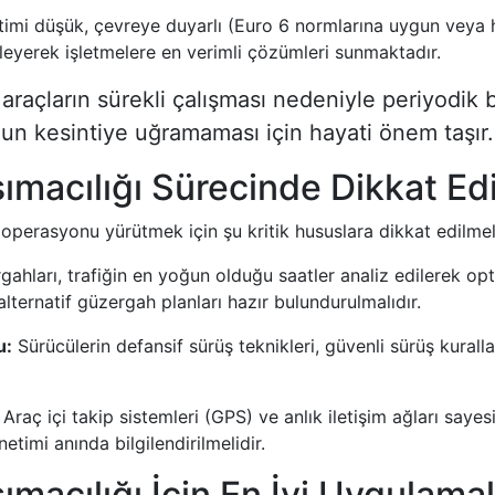
mi düşük, çevreye duyarlı (Euro 6 normlarına uygun veya hibr
lleyerek işletmelere en verimli çözümleri sunmaktadır.
a araçların sürekli çalışması nedeniyle periyodik
un kesintiye uğramaması için hayati önem taşır.
şımacılığı Sürecinde Dikkat Ed
operasyonu yürütmek için şu kritik hususlara dikkat edilmeli
ahları, trafiğin en yoğun olduğu saatler analiz edilerek op
alternatif güzergah planları hazır bulundurulmalıdır.
u:
Sürücülerin defansif sürüş teknikleri, güvenli sürüş kuralla
Araç içi takip sistemleri (GPS) ve anlık iletişim ağları saye
imi anında bilgilendirilmelidir.
ımacılığı İçin En İyi Uygulama