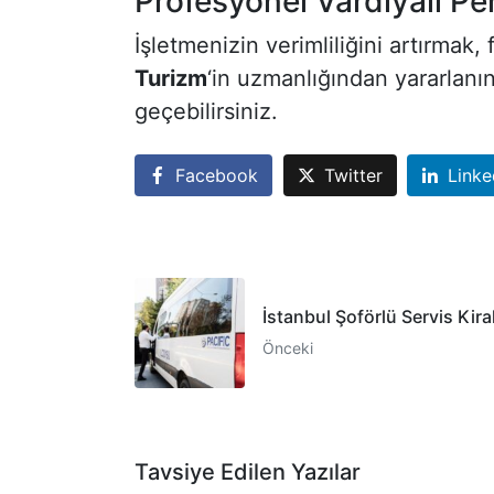
Profesyonel Vardiyalı Per
İşletmenizin verimliliğini artırmak,
Turizm
‘in uzmanlığından yararlanın
geçebilirsiniz.
Facebook
Twitter
Linke
İstanbul Şoförlü Servis Kir
Önceki
Tavsiye Edilen Yazılar