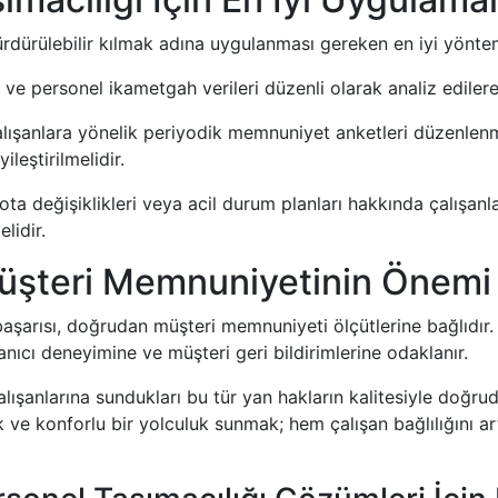
dürülebilir kılmak adına uygulanması gereken en iyi yöntem
 ve personel ikametgah verileri düzenli olarak analiz edilerek
ışanlara yönelik periyodik memnuniyet anketleri düzenlenmel
ileştirilmelidir.
rota değişiklikleri veya acil durum planları hakkında çalışanla
lidir.
Müşteri Memnuniyetinin Önemi
aşarısı, doğrudan müşteri memnuniyeti ölçütlerine bağlıdır
nıcı deneyimine ve müşteri geri bildirimlerine odaklanır.
alışanlarına sundukları bu tür yan hakların kalitesiyle doğrudan
 ve konforlu bir yolculuk sunmak; hem çalışan bağlılığını ar