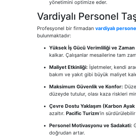
yönetimini optimize eder.
Vardiyalı Personel Taş
Profesyonel bir firmadan
vardiyalı personel
bulunmaktadır:
Yüksek İş Gücü Verimliliği ve Zaman
kalkar. Çalışanlar mesailerine tam zam
Maliyet Etkinliği:
İşletmeler, kendi ara
bakım ve yakıt gibi büyük maliyet kal
Maksimum Güvenlik ve Konfor:
Düzen
düzeyde tutulur, olası kaza riskleri min
Çevre Dostu Yaklaşım (Karbon Ayak İ
azaltır.
Pacific Turizm
‘in sürdürülebil
Personel Motivasyonu ve Sadakati:
G
doğrudan artar.