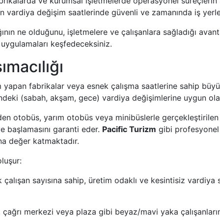
fabrikalarda ve kurumsal işletmelerde operasyonel süreçlerin
n vardiya değişim saatlerinde güvenli ve zamanında iş yerler
ının ne olduğunu, işletmelere ve çalışanlara sağladığı avanta
 uygulamaları keşfedeceksiniz.
ımacılığı
 yapan fabrikalar veya esnek çalışma saatlerine sahip büyük iş
indeki (sabah, akşam, gece) vardiya değişimlerine uygun olar
eden otobüs, yarım otobüs veya minibüslerle gerçekleştirilen b
ye başlamasını garanti eder.
Pacific Turizm
gibi profesyonel 
na değer katmaktadır.
luşur:
çalışan sayısına sahip, üretim odaklı ve kesintisiz vardiya s
, çağrı merkezi veya plaza gibi beyaz/mavi yaka çalışanlar