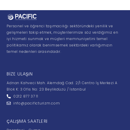
Personel ve öğrenci taşımacılığı sektöründeki yenilik ve
gelişmeleri takip etmek, müşterilerimize söz verdiğimiz en
iyi hizmeti sunmak ve müşteri memnuniyetini temel
politikamız olarak benimsemek sektördeki varlığımızın
temel nedenleri arasındadır.
BIZE ULAŞIN
Adnan Kahveci Mah. Alemdağ Cad. 2/1 Centro İş Merkezi A
Blok K: 3 Ofis No: 23 Beylikdüzü / İstanbul
0212 877 37 11
info@pacificturizm.com
ÇALIŞMA SAATLERI