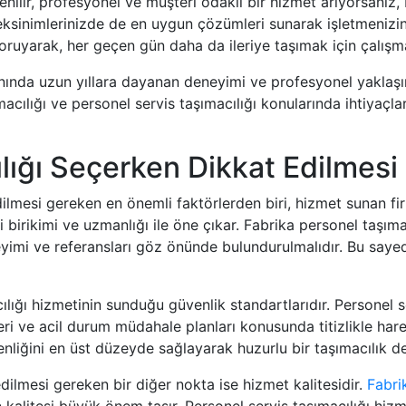
üvenilir, profesyonel ve müşteri odaklı bir hizmet arıyorsanız,
reksinimlerinizde de en uygun çözümleri sunarak işletmenizin 
ruyarak, her geçen gün daha da ileriye taşımak için çalış
alanında uzun yıllara dayanan deneyimi ve profesyonel yaklaşı
acılığı ve personel servis taşımacılığı konularında ihtiyaç
cılığı Seçerken Dikkat Edilmes
lmesi gereken en önemli faktörlerden biri, hizmet sunan fir
i birikimi ve uzmanlığı ile öne çıkar. Fabrika personel taşımac
yimi ve referansları göz önünde bulundurulmalıdır. Bu sayed
cılığı hizmetinin sunduğu güvenlik standartlarıdır. Personel 
eri ve acil durum müdahale planları konusunda titizlikle hare
venliğini en üst düzeyde sağlayarak huzurlu bir taşımacılık d
edilmesi gereken bir diğer nokta ise hizmet kalitesidir.
Fabri
in kalitesi büyük önem taşır. Personel servis taşımacılığı h