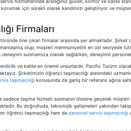
ervis hizmetlerinde aradığınız güven, konfor ve kalite standa
 korumak için sürekli olarak kendimizi geliştiriyor ve müşt
lığı Firmaları
sektöründe öne çıkan firmalar arasında yer almaktadır. Şirket 
uzmanlaşmış olup, müşteri memnuniyetini en üst seviyede tu
ma deneyimi sunmamıza olanak sağlarken, deneyimli personeli
venilirlik ve kalite en önemli unsurlardır. Pacific Turizm ola
ktayız. Şirketimizin öğrenci taşımacılığı alanındaki uzmanlığ
rvis taşımacılığı
konusunda da geniş bir referans ağına sahip
nında sadece taşıma hizmeti sunmanın ötesine geçerek müşter
ektedir. Bu doğrultuda, teknolojik gelişmeleri yakından tak
em öğrenci taşımacılığı hem de
personel servis taşımacılığı
a