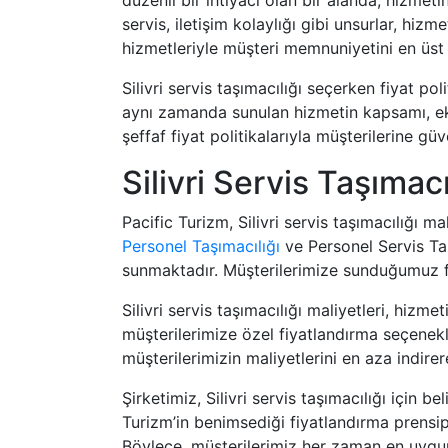
servis, iletişim kolaylığı gibi unsurlar, hizme
hizmetleriyle müşteri memnuniyetini en üst 
Silivri servis taşımacılığı seçerken fiyat po
aynı zamanda sunulan hizmetin kapsamı, eks
şeffaf fiyat politikalarıyla müşterilerine güv
Silivri Servis Taşımac
Pacific Turizm, Silivri servis taşımacılığı 
Personel Taşımacılığı
ve Personel Servis Ta
sunmaktadır. Müşterilerimize sunduğumuz f
Silivri servis taşımacılığı maliyetleri, hizm
müşterilerimize özel fiyatlandırma seçenekle
müşterilerimizin maliyetlerini en aza indire
Şirketimiz, Silivri servis taşımacılığı için b
Turizm’in benimsediği fiyatlandırma prensipl
Böylece, müşterilerimiz her zaman en uygun 