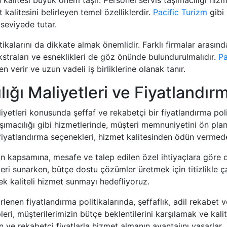
t kalitesini belirleyen temel özelliklerdir.
Pacific Turizm
gibi 
seviyede tutar.
litikalarını da dikkate almak önemlidir. Farklı firmalar arası
traları ve esneklikleri de göz önünde bulundurulmalıdır.
Pa
en verir ve uzun vadeli iş birliklerine olanak tanır.
ılığı Maliyetleri ve Fiyatlandır
maliyetleri konusunda şeffaf ve rekabetçi bir fiyatlandırma po
şımacılığı gibi hizmetlerinde, müşteri memnuniyetini ön pl
iyatlandırma seçenekleri, hizmet kalitesinden ödün verme
etin kapsamına, mesafe ve talep edilen özel ihtiyaçlara göre d
ri sunarken, bütçe dostu çözümler üretmek için titizlikle çalı
rek kaliteli hizmet sunmayı hedefliyoruz.
elirlenen fiyatlandırma politikalarında, şeffaflık, adil rekabet
eri, müşterilerimizin bütçe beklentilerini karşılamak ve kal
ve rekabetçi fiyatlarla hizmet almanın avantajını yaşarlar.