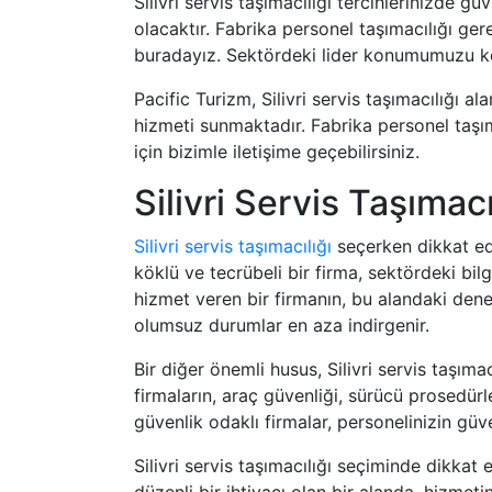
Silivri servis taşımacılığı tercihlerinizde g
olacaktır. Fabrika personel taşımacılığı ge
buradayız. Sektördeki lider konumumuzu ko
Pacific Turizm, Silivri servis taşımacılığı 
hizmeti sunmaktadır. Fabrika personel taşım
için bizimle iletişime geçebilirsiniz.
Silivri Servis Taşıma
Silivri servis taşımacılığı
seçerken dikkat edi
köklü ve tecrübeli bir firma, sektördeki bilg
hizmet veren bir firmanın, bu alandaki dene
olumsuz durumlar en aza indirgenir.
Bir diğer önemli husus, Silivri servis taşıma
firmaların, araç güvenliği, sürücü prosedürl
güvenlik odaklı firmalar, personelinizin gü
Silivri servis taşımacılığı seçiminde dikkat 
düzenli bir ihtiyacı olan bir alanda, hizmet