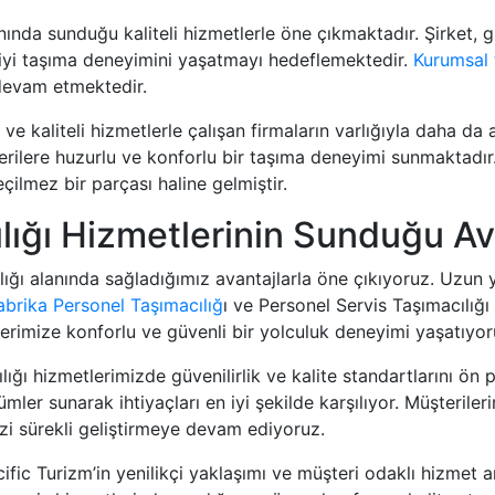
ında sunduğu kaliteli hizmetlerle öne çıkmaktadır. Şirket, güv
n iyi taşıma deneyimini yaşatmayı hedeflemektedir.
Kurumsal 
 devam etmektedir.
ir ve kaliteli hizmetlerle çalışan firmaların varlığıyla daha d
terilere huzurlu ve konforlu bir taşıma deneyimi sunmaktadı
eçilmez bir parçası haline gelmiştir.
ılığı Hizmetlerinin Sunduğu Av
cılığı alanında sağladığımız avantajlarla öne çıkıyoruz. Uzu
abrika Personel Taşımacılığ
ı ve Personel Servis Taşımacılığ
erimize konforlu ve güvenli bir yolculuk deneyimi yaşatıyor
cılığı hizmetlerimizde güvenilirlik ve kalite standartlarını ö
mler sunarak ihtiyaçları en iyi şekilde karşılıyor. Müşterile
zi sürekli geliştirmeye devam ediyoruz.
acific Turizm’in yenilikçi yaklaşımı ve müşteri odaklı hizmet 