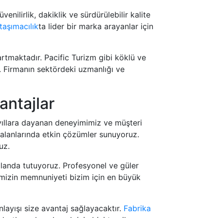
enilirlik, dakiklik ve sürdürülebilir kalite
taşımacılık
ta lider bir marka arayanlar için
a artmaktadır. Pacific Turizm gibi köklü ve
r. Firmanın sektördeki uzmanlığı ve
antajlar
n yıllara dayanan deneyimimiz ve müşteri
ı alanlarında etkin çözümler sunuyoruz.
uz.
n planda tutuyoruz. Profesyonel ve güler
rimizin memnuniyeti bizim için en büyük
anlayışı size avantaj sağlayacaktır.
Fabrika