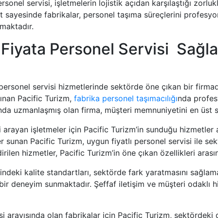
rsonel servisi, işletmelerin lojistik açıdan karşılaştığı zorlu
sayesinde fabrikalar, personel taşıma süreçlerini profesyon
nmaktadır.
 Fiyata Personel Servisi Sağla
a personel servisi hizmetlerinde sektörde öne çıkan bir firm
nınan Pacific Turizm,
fabrika personel taşımacılığı
nda profes
nda uzmanlaşmış olan firma, müşteri memnuniyetini en üst 
si arayan işletmeler için Pacific Turizm’in sunduğu hizmetle
 sunan Pacific Turizm, uygun fiyatlı personel servisi ile sek
irilen hizmetler, Pacific Turizm’in öne çıkan özellikleri arası
rindeki kalite standartları, sektörde fark yaratmasını sağla
 bir deneyim sunmaktadır. Şeffaf iletişim ve müşteri odaklı h
si arayışında olan fabrikalar için Pacific Turizm, sektördeki