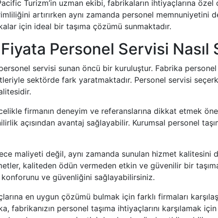
acific Turizm’in uzman ekibi, fabrikaların ihtiyaçlarına öze
erimliliğini artırırken aynı zamanda personel memnuniyetini 
kalar için ideal bir taşıma çözümü sunmaktadır.
Fiyata Personel Servisi Nasıl S
a personel servisi sunan öncü bir kuruluştur. Fabrika person
tleriyle sektörde fark yaratmaktadır. Personel servisi seçe
litesidir.
celikle firmanın deneyim ve referanslarına dikkat etmek önem
ilirlik açısından avantaj sağlayabilir. Kurumsal personel t
ce maliyeti değil, aynı zamanda sunulan hizmet kalitesini
zmetler, kaliteden ödün vermeden etkin ve güvenilir bir taş
konforunu ve güvenliğini sağlayabilirsiniz.
açlarına en uygun çözümü bulmak için farklı firmaları karşıl
a, fabrikanızın personel taşıma ihtiyaçlarını karşılamak için i