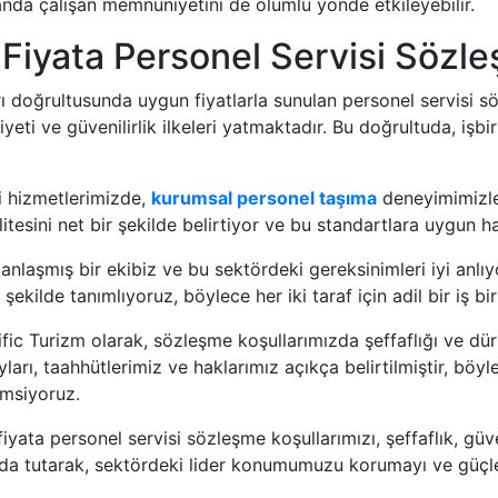
amanda çalışan memnuniyetini de olumlu yönde etkileyebilir.
 Fiyata Personel Servisi Sözle
rı doğrultusunda uygun fiyatlarla sunulan personel servisi söz
i ve güvenilirlik ilkeleri yatmaktadır. Bu doğrultuda, işbirl
si hizmetlerimizde,
kurumsal personel taşıma
deneyimimizle
litesini net bir şekilde belirtiyor ve bu standartlara uygun 
nlaşmış bir ekibiz ve bu sektördeki gereksinimleri iyi anlı
şekilde tanımlıyoruz, böylece her iki taraf için adil bir iş bi
ic Turizm olarak, sözleşme koşullarımızda şeffaflığı ve dü
rı, taahhütlerimiz ve haklarımız açıkça belirtilmiştir, böyle
msiyoruz.
iyata personel servisi sözleşme koşullarımızı, şeffaflık, güven
anda tutarak, sektördeki lider konumumuzu korumayı ve güçl