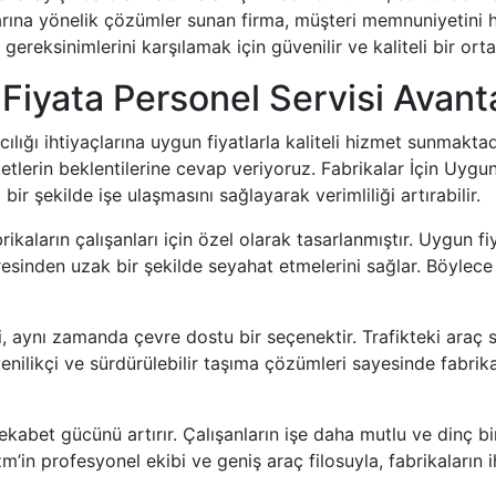
çlarına yönelik çözümler sunan firma, müşteri memnuniyetini
gereksinimlerini karşılamak için güvenilir ve kaliteli bir ort
Fiyata Personel Servisi Avanta
ılığı ihtiyaçlarına uygun fiyatlarla kaliteli hizmet sunmakta
etlerin beklentilerine cevap veriyoruz. Fabrikalar İçin Uygu
 bir şekilde işe ulaşmasını sağlayarak verimliliği artırabilir.
ikaların çalışanları için özel olarak tasarlanmıştır. Uygun fiy
esinden uzak bir şekilde seyahat etmelerini sağlar. Böylece 
i, aynı zamanda çevre dostu bir seçenektir. Trafikteki araç s
yenilikçi ve sürdürülebilir taşıma çözümleri sayesinde fabrik
 rekabet gücünü artırır. Çalışanların işe daha mutlu ve dinç b
izm’in profesyonel ekibi ve geniş araç filosuyla, fabrikaların