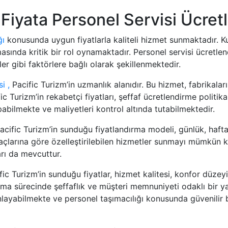
 Fiyata Personel Servisi Ücretl
ğı
konusunda uygun fiyatlarla kaliteli hizmet sunmaktadır. Ku
masında kritik bir rol oynamaktadır. Personel servisi ücretle
r gibi faktörlere bağlı olarak şekillenmektedir.
i ,
Pacific Turizm’in uzmanlık alanıdır. Bu hizmet, fabrikaları
ific Turizm’in rekabetçi fiyatları, şeffaf ücretlendirme poli
pabilmekte ve maliyetleri kontrol altında tutabilmektedir.
cific Turizm’in sunduğu fiyatlandırma modeli, günlük, haftal
iyaçlarına göre özelleştirilebilen hizmetler sunmayı mümkün kı
rı da mevcuttur.
ic Turizm’in sunduğu fiyatlar, hizmet kalitesi, konfor düze
ırma sürecinde şeffaflık ve müşteri memnuniyeti odaklı bir 
anlayabilmekte ve personel taşımacılığı konusunda güvenilir 