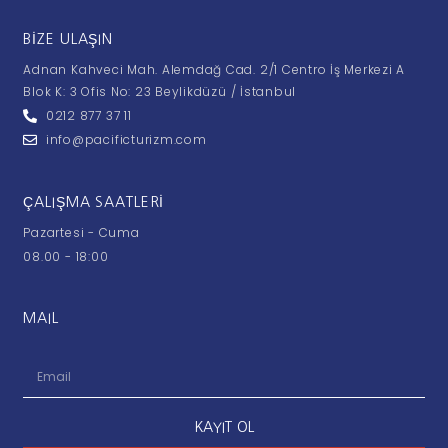
BIZE ULAŞIN
Adnan Kahveci Mah. Alemdağ Cad. 2/1 Centro İş Merkezi A
Blok K: 3 Ofis No: 23 Beylikdüzü / İstanbul
0212 877 37 11
info@pacificturizm.com
ÇALIŞMA SAATLERI
Pazartesi - Cuma
08.00 - 18:00
MAIL
KAYIT OL