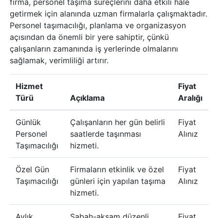
firma, personel taşıma süreçlerini daha etkili hale
getirmek için alanında uzman firmalarla çalışmaktadır.
Personel taşımacılığı, planlama ve organizasyon
açısından da önemli bir yere sahiptir, çünkü
çalışanların zamanında iş yerlerinde olmalarını
sağlamak, verimliliği artırır.
Hizmet
Fiyat
Türü
Açıklama
Aralığı
Günlük
Çalışanların her gün belirli
Fiyat
Personel
saatlerde taşınması
Alınız
Taşımacılığı
hizmeti.
Özel Gün
Firmaların etkinlik ve özel
Fiyat
Taşımacılığı
günleri için yapılan taşıma
Alınız
hizmeti.
Aylık
Sabah-aksam düzenli
Fiyat