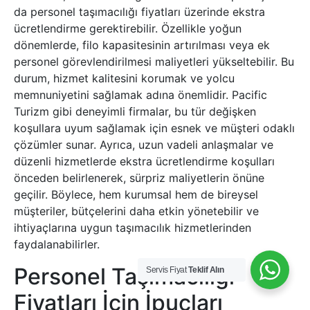
da personel taşımacılığı fiyatları üzerinde ekstra
ücretlendirme gerektirebilir. Özellikle yoğun
dönemlerde, filo kapasitesinin artırılması veya ek
personel görevlendirilmesi maliyetleri yükseltebilir. Bu
durum, hizmet kalitesini korumak ve yolcu
memnuniyetini sağlamak adına önemlidir. Pacific
Turizm gibi deneyimli firmalar, bu tür değişken
koşullara uyum sağlamak için esnek ve müşteri odaklı
çözümler sunar. Ayrıca, uzun vadeli anlaşmalar ve
düzenli hizmetlerde ekstra ücretlendirme koşulları
önceden belirlenerek, sürpriz maliyetlerin önüne
geçilir. Böylece, hem kurumsal hem de bireysel
müşteriler, bütçelerini daha etkin yönetebilir ve
ihtiyaçlarına uygun taşımacılık hizmetlerinden
faydalanabilirler.
Personel Taşımacılığı
Servis Fiyat
Teklif Alın
Fiyatları İçin İpuçları